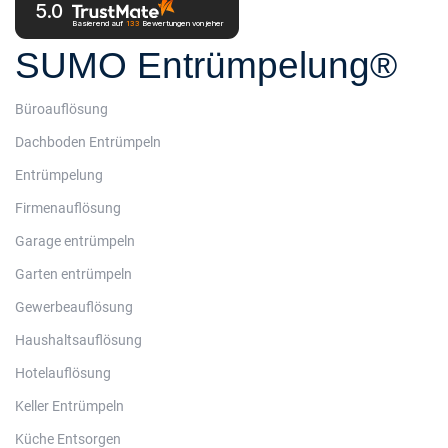
5.0
Basierend auf
133
Bewertungen
von jeher
SUMO Entrümpelung®
Büroauflösung
Dachboden Entrümpeln
Entrümpelung
Firmenauflösung
Garage entrümpeln
Garten entrümpeln
Gewerbeauflösung
Haushaltsauflösung
Hotelauflösung
Keller Entrümpeln
Küche Entsorgen