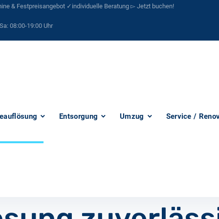
ne & Festpreisangebot ✓individuelle Beratung ▻ Jetzt buchen!
Sa:
08:00-19:00 Uhr
eauflösung
Entsorgung
Umzug
Service / Reno
sung zuverläss