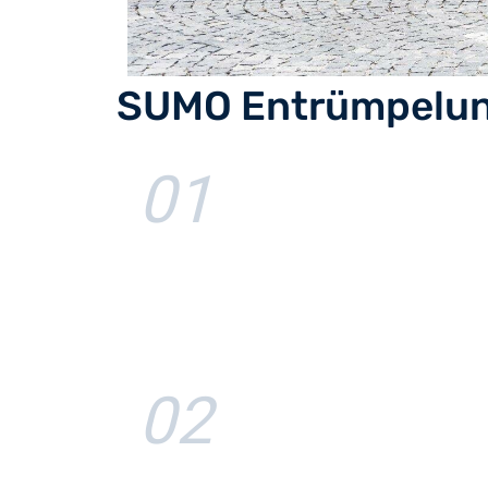
SUMO Entrümpelu
01
02