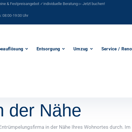
ne & Festpreisangebot ✓individuelle Beratung ▻ Jetzt buchen!
:
08:00-19:00 Uhr
eauflösung
Entsorgung
Umzug
Service / Reno
n der Nähe
ntrümpelungsfirma in der Nähe Ihres Wohnortes durch. Im In