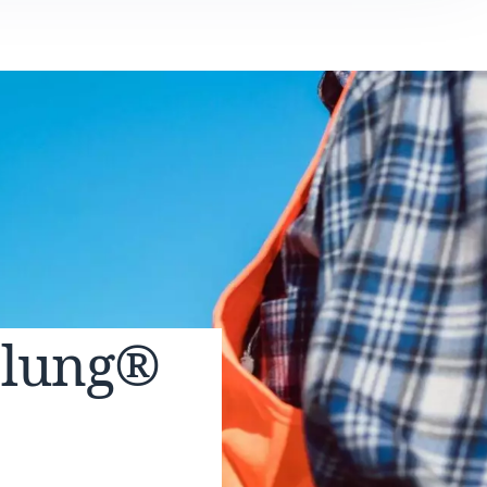
elung®