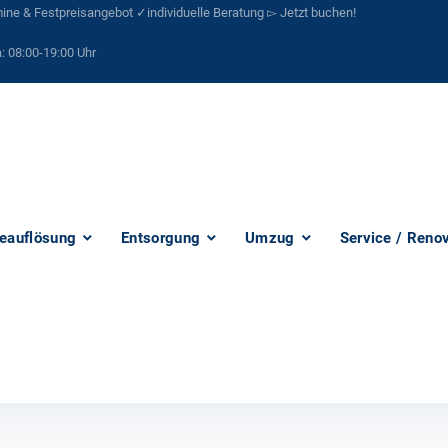
ne & Festpreisangebot ✓individuelle Beratung ▻ Jetzt buchen!
:
08:00-19:00 Uhr
eauflösung
Entsorgung
Umzug
Service / Reno