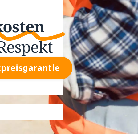
kosten
Respekt
tpreisgarantie