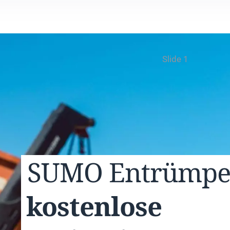
Slide 1
SUMO
Entrümp
kostenlose