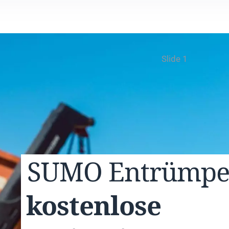
Slide 1
SUMO
Entrümp
kostenlose