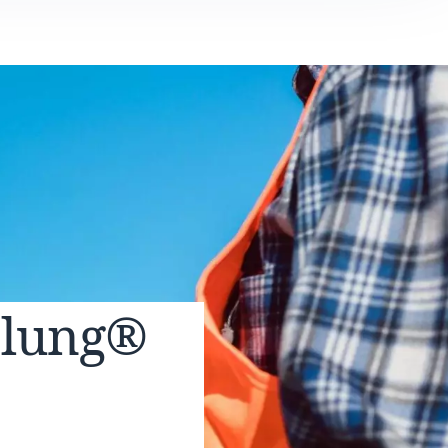
elung®