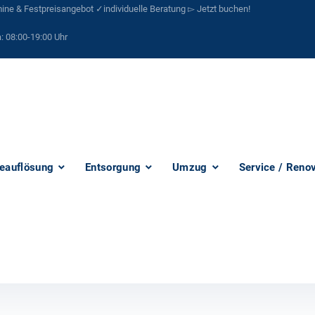
ne & Festpreisangebot ✓individuelle Beratung ▻ Jetzt buchen!
:
08:00-19:00 Uhr
eauflösung
Entsorgung
Umzug
Service / Reno