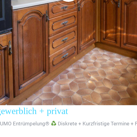
erblich + privat
SUMO Entrümpelung®
Diskrete + Kurzfristige Termine + 