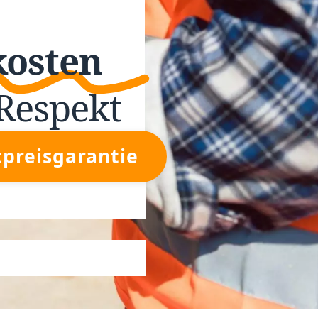
kosten
Respekt
tpreisgarantie