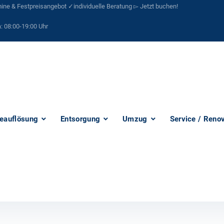
ne & Festpreisangebot ✓individuelle Beratung ▻ Jetzt buchen!
:
08:00-19:00 Uhr
eauflösung
Entsorgung
Umzug
Service / Reno