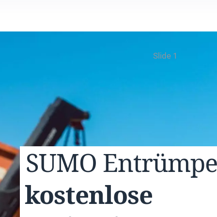
Slide 1
SUMO
Entrümp
kostenlose