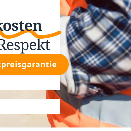
kosten
Respekt
tpreisgarantie