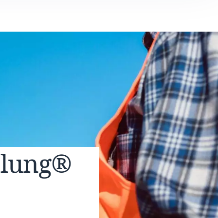
elung®