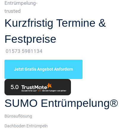
Kurzfristig Termine &
Festpreise
01573 5981134
Jetzt Gratis Angebot Anfordern
5.0
Basierend auf
133
Bewertungen
von jeher
SUMO Entrümpelung®
Büroauflösung
Dachboden Entrümpeln