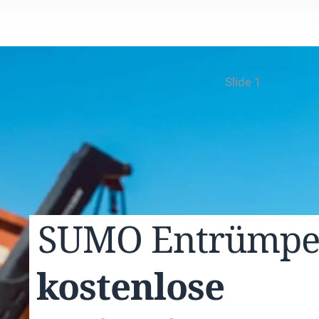
Slide 1
SUMO
Entrümp
kostenlose