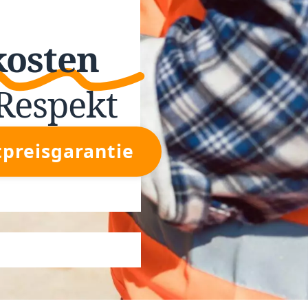
kosten
Respekt
tpreisgarantie