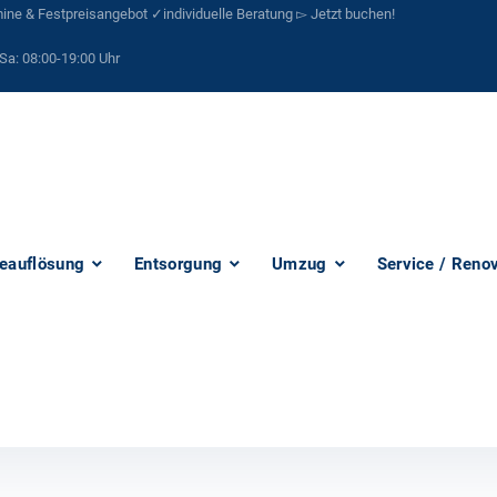
ne & Festpreisangebot ✓individuelle Beratung ▻ Jetzt buchen!
Sa:
08:00-19:00 Uhr
eauflösung
Entsorgung
Umzug
Service / Reno