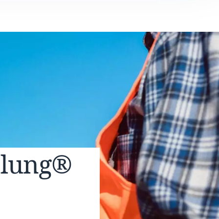
elung®