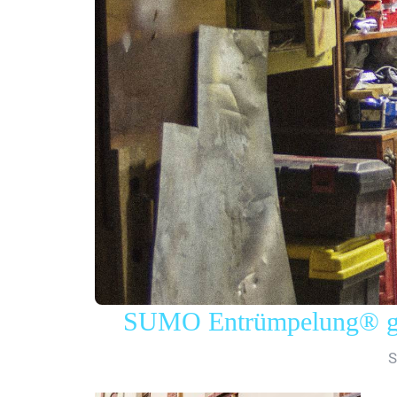
SUMO Entrümpelung® gew