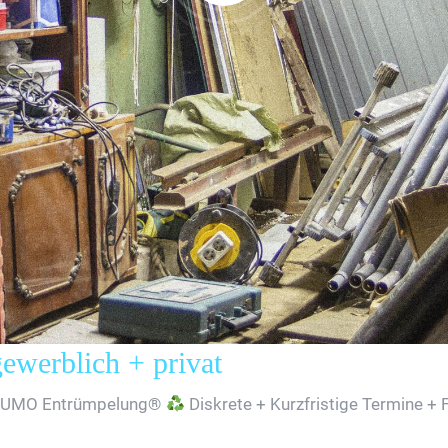
erblich + privat
SUMO Entrümpelung®
Diskrete + Kurzfristige Termine + 