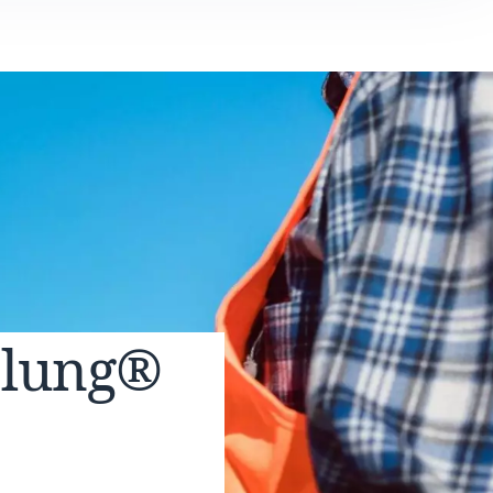
elung®