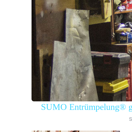
SUMO Entrümpelung® gew