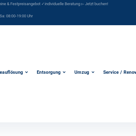
ne & Festpreisangebot ✓individuelle Beratung ▻ Jetzt buchen!
Sa:
08:00-19:00 Uhr
eauflösung
Entsorgung
Umzug
Service / Reno