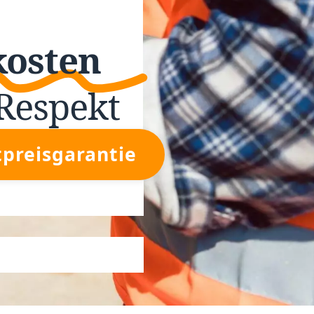
kosten
Respekt
tpreisgarantie