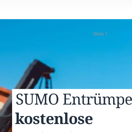
Slide 1
SUMO
Entrümp
kostenlose