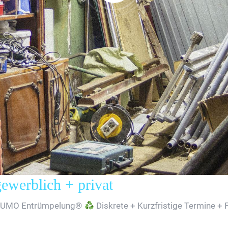
erblich + privat
SUMO Entrümpelung®
Diskrete + Kurzfristige Termine + 