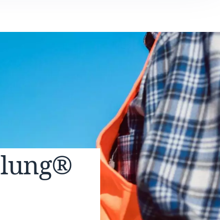
elung®