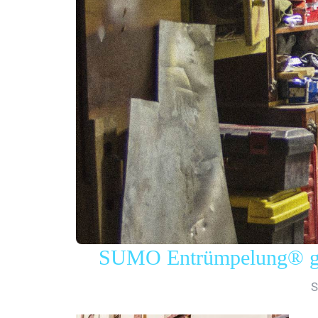
SUMO Entrümpelung® gew