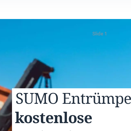
Slide 1
SUMO
Entrümp
kostenlose