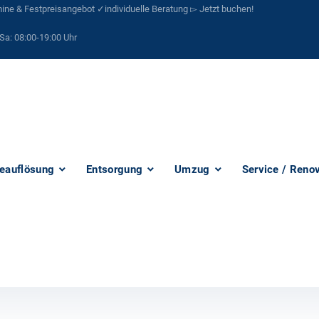
ne & Festpreisangebot ✓individuelle Beratung ▻ Jetzt buchen!
Sa:
08:00-19:00 Uhr
eauflösung
Entsorgung
Umzug
Service / Reno