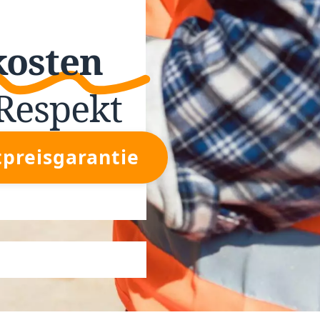
kosten
Respekt
tpreisgarantie