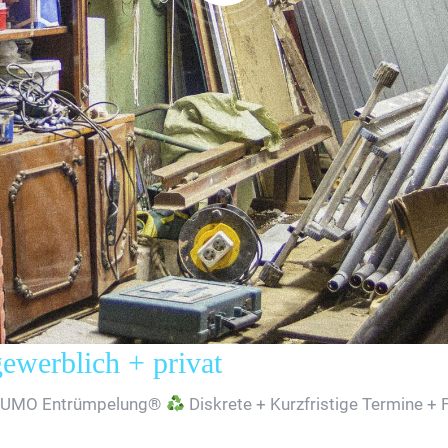
erblich + privat
SUMO Entrümpelung®
Diskrete + Kurzfristige Termine + 