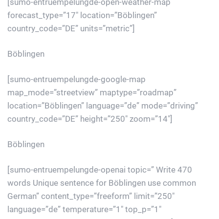
[sumo-entruempelungde-open-weather-map
forecast_type=”17″ location=”Böblingen”
country_code=”DE” units=”metric”]
Böblingen
[sumo-entruempelungde-google-map
map_mode=”streetview” maptype=”roadmap”
location=”Böblingen” language=”de” mode=”driving”
country_code=”DE” height=”250″ zoom=”14″]
Böblingen
[sumo-entruempelungde-openai topic=” Write 470
words Unique sentence for Böblingen use common
German” content_type=”freeform” limit=”250″
language=”de” temperature=”1″ top_p=”1″