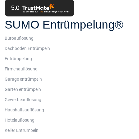
5.0
Basierend auf
133
Bewertungen
von jeher
SUMO Entrümpelung®
Büroauflösung
Dachboden Entrümpeln
Entrümpelung
Firmenauflösung
Garage entrümpeln
Garten entrümpeln
Gewerbeauflösung
Haushaltsauflösung
Hotelauflösung
Keller Entrümpeln