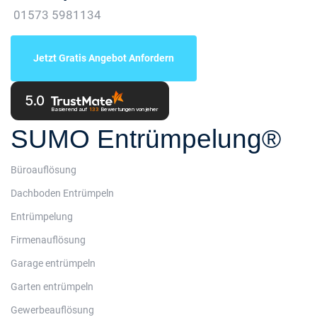
01573 5981134
Jetzt Gratis Angebot Anfordern
5.0
Basierend auf
133
Bewertungen
von jeher
SUMO Entrümpelung®
Büroauflösung
Dachboden Entrümpeln
Entrümpelung
Firmenauflösung
Garage entrümpeln
Garten entrümpeln
Gewerbeauflösung