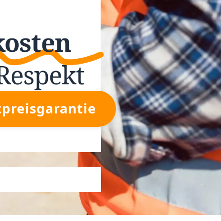
kosten
Respekt
tpreisgarantie