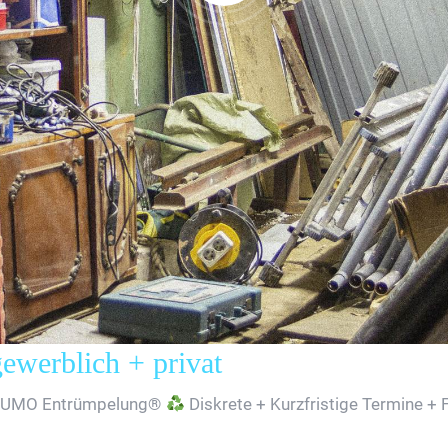
erblich + privat
SUMO Entrümpelung®
Diskrete + Kurzfristige Termine + 