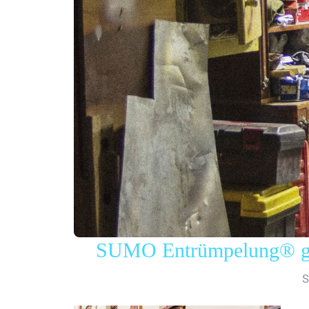
SUMO Entrümpelung® gew