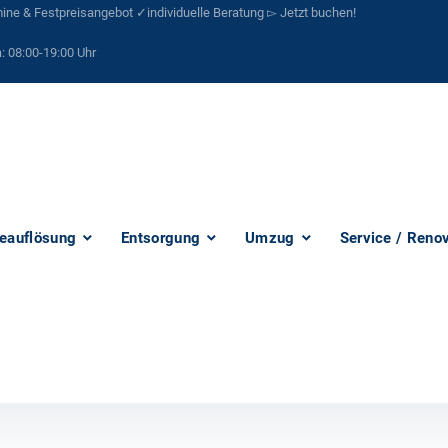
ne & Festpreisangebot ✓individuelle Beratung ▻ Jetzt buchen!
:
08:00-19:00 Uhr
eauflösung
Entsorgung
Umzug
Service / Reno