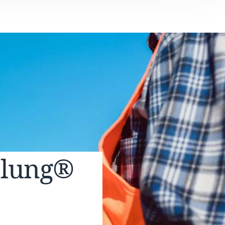
elung®