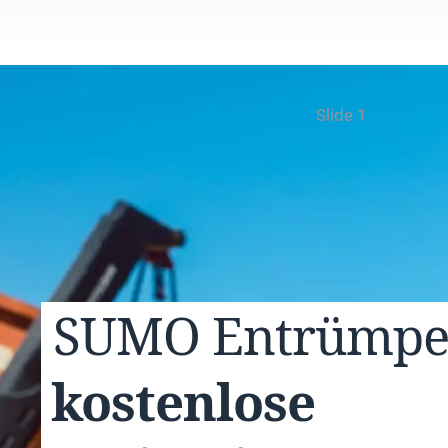
Slide 1
SUMO
Entrümp
kostenlose