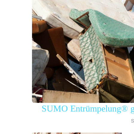
SUMO Entrümpelung® gew