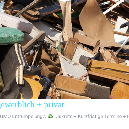
erblich + privat
SUMO Entrümpelung®
Diskrete + Kurzfristige Termine + 