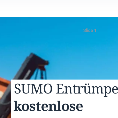
Slide 1
SUMO
Entrümp
kostenlose