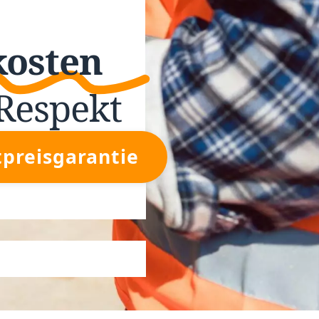
kosten
Respekt
tpreisgarantie