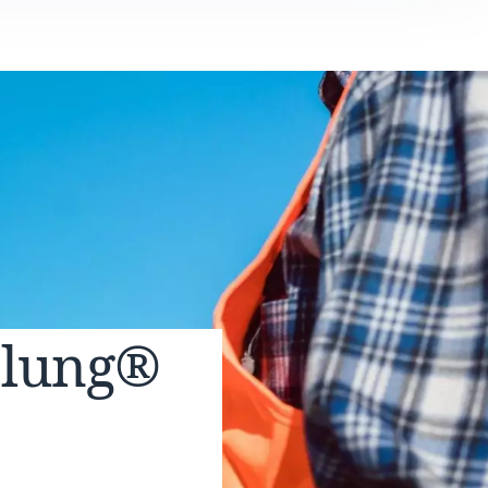
elung®