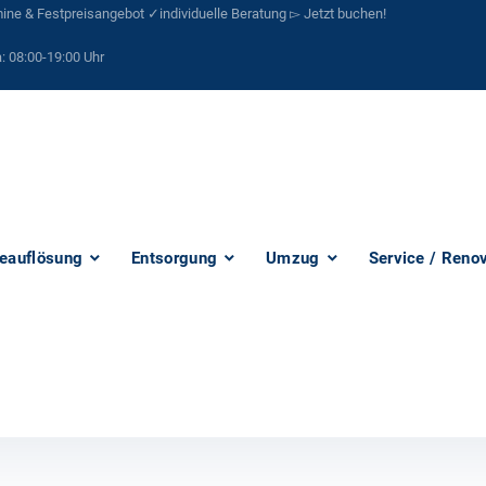
ne & Festpreisangebot ✓individuelle Beratung ▻ Jetzt buchen!
:
08:00-19:00 Uhr
eauflösung
Entsorgung
Umzug
Service / Reno