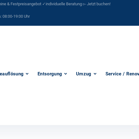
ne & Festpreisangebot ✓individuelle Beratung ▻ Jetzt buchen!
:
08:00-19:00 Uhr
eauflösung
Entsorgung
Umzug
Service / Reno