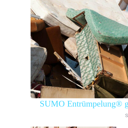
SUMO Entrümpelung® gew