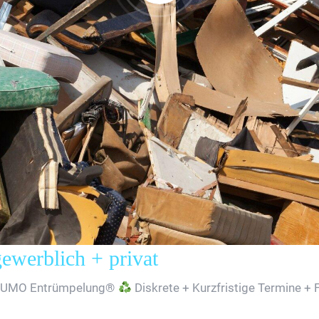
erblich + privat
SUMO Entrümpelung®
Diskrete + Kurzfristige Termine + 