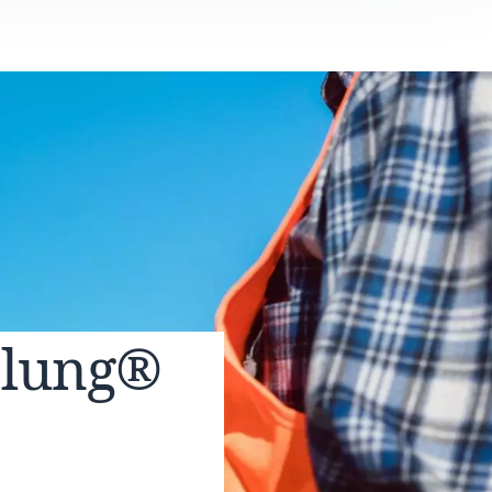
elung®