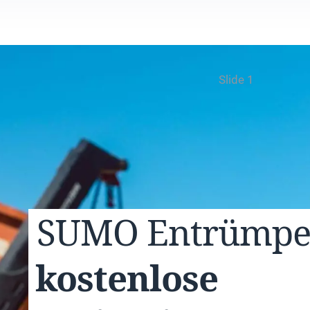
Slide 1
SUMO
Entrümp
kostenlose