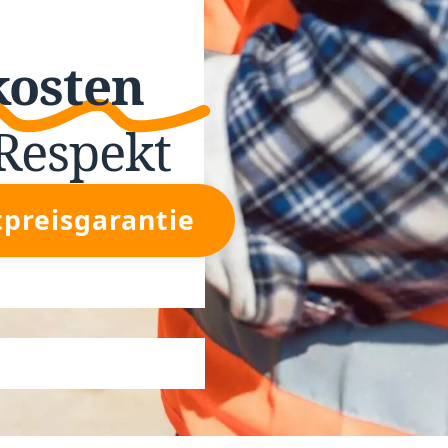
kosten
Respekt
tpreisgarantie