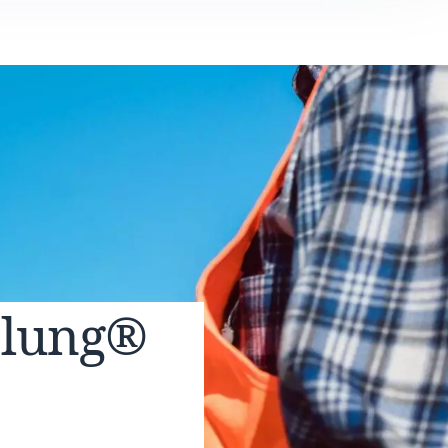
elung®