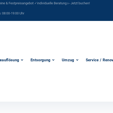
ne & Festpreisangebot ✓individuelle Beratung ▻ Jetzt buchen!
:
08:00-19:00 Uhr
eauflösung
Entsorgung
Umzug
Service / Reno