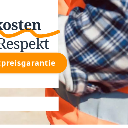
kosten
Respekt
tpreisgarantie