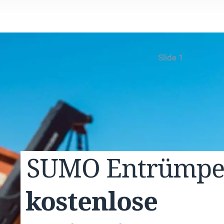
Slide 1
SUMO
Entrümp
kostenlose