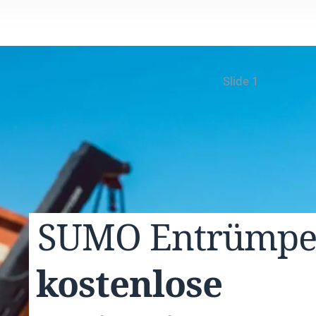
Slide 1
SUMO
Entrümp
kostenlose