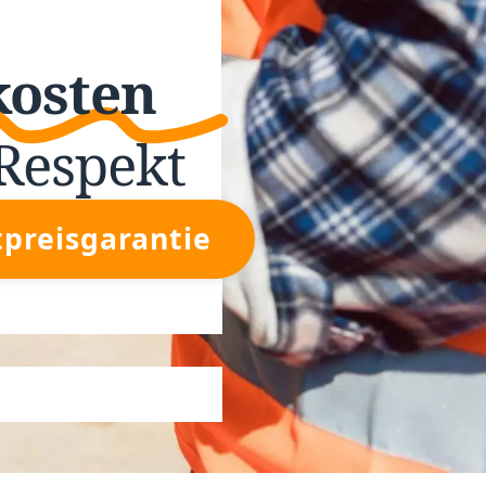
kosten
Respekt
tpreisgarantie