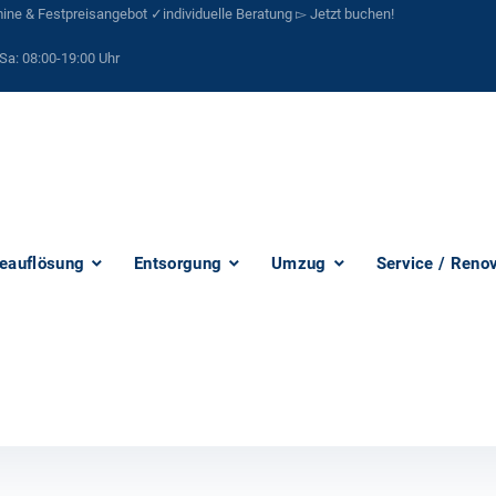
ne & Festpreisangebot ✓individuelle Beratung ▻ Jetzt buchen!
Sa:
08:00-19:00 Uhr
eauflösung
Entsorgung
Umzug
Service / Reno