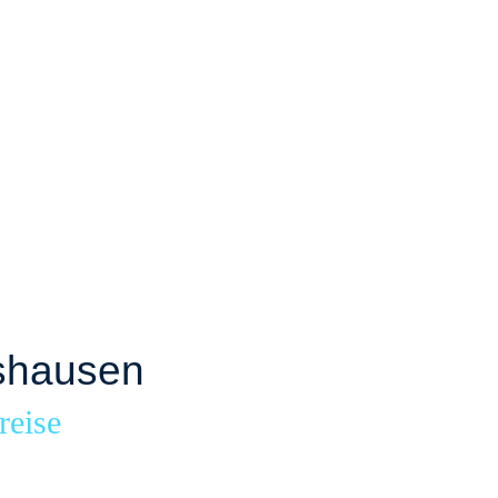
shausen
reise