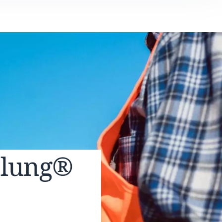
elung®