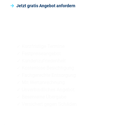
Jetzt gratis Angebot anfordern
Diskrete + respektvolle
✓ Kurzfristige Termine
✓ Festpreiseangebot
✓ Kundenzufriedenheit
✓ Kostenlose Besichtigung
✓ Fachgerechte Entsorgung
✓ Mit Wertanrechnung
✓ Unverbindliches Angebot
✓ Besenreine Übergabe
✓ Versichert gegen Schäden