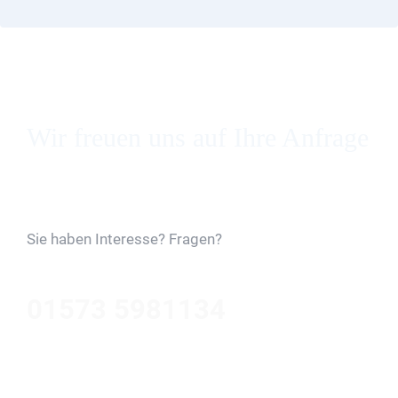
Wir freuen uns auf Ihre Anfrage
Kostenloses Angebot
Sie haben Interesse? Fragen?
01573 5981134
Jetzt Gratis Angebot Anfordern