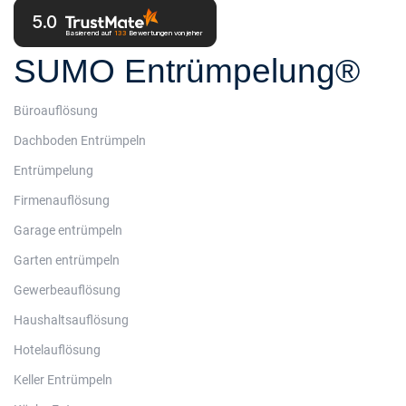
5.0
Basierend auf
133
Bewertungen
von jeher
SUMO Entrümpelung®
Büroauflösung
Dachboden Entrümpeln
Entrümpelung
Firmenauflösung
Garage entrümpeln
Garten entrümpeln
Gewerbeauflösung
Haushaltsauflösung
Hotelauflösung
Keller Entrümpeln