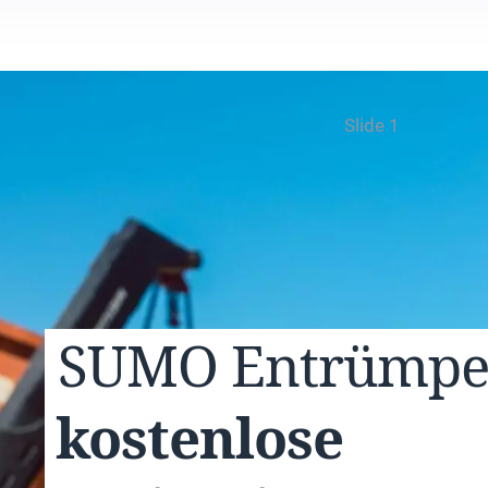
Slide 1
SUMO
Entrümp
kostenlose