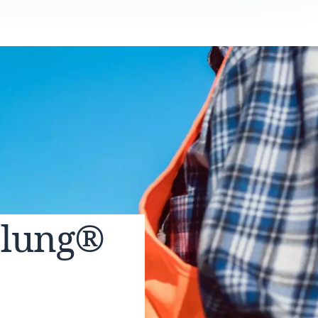
elung®