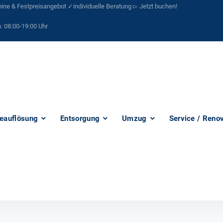
ne & Festpreisangebot ✓individuelle Beratung ▻ Jetzt buchen!
:
08:00-19:00 Uhr
eauflösung
Entsorgung
Umzug
Service / Reno