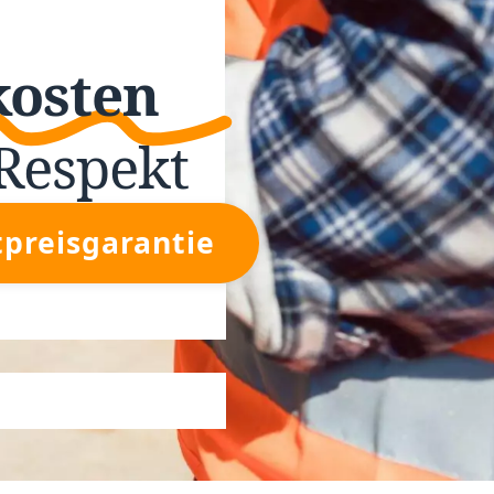
kosten
Respekt
tpreisgarantie