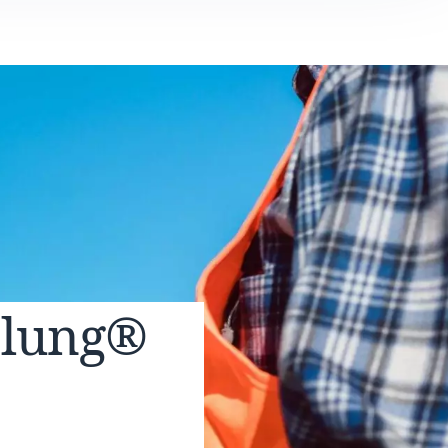
elung®