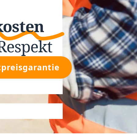
kosten
Respekt
tpreisgarantie