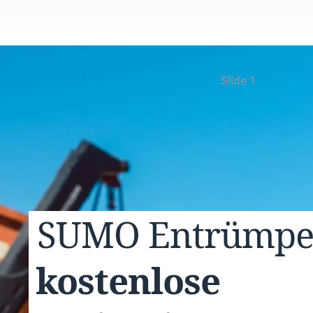
Slide 1
SUMO
Entrümp
kostenlose