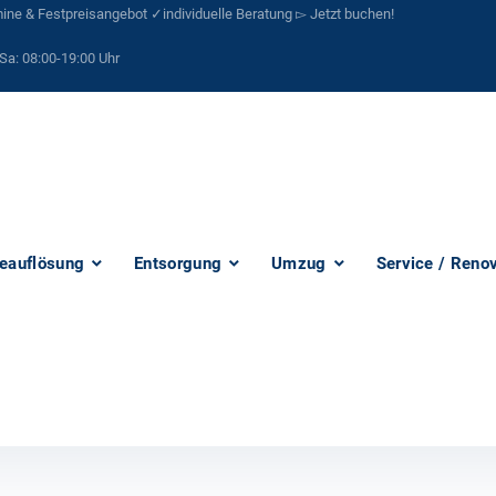
ne & Festpreisangebot ✓individuelle Beratung ▻ Jetzt buchen!
Sa:
08:00-19:00 Uhr
eauflösung
Entsorgung
Umzug
Service / Reno