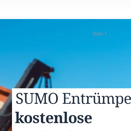
Slide 1
SUMO
Entrümp
kostenlose