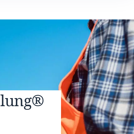
elung®