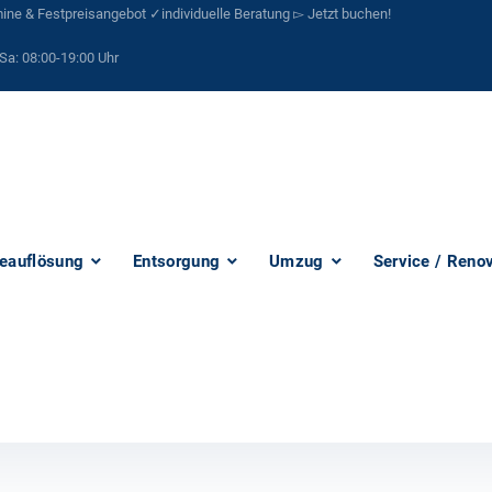
ne & Festpreisangebot ✓individuelle Beratung ▻ Jetzt buchen!
Sa:
08:00-19:00 Uhr
eauflösung
Entsorgung
Umzug
Service / Reno