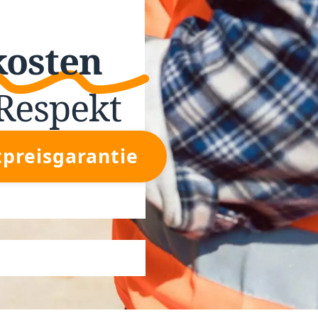
kosten
Respekt
tpreisgarantie