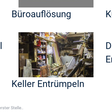
Büroauflösung
K
l
D
E
Keller Entrümpeln
ster Stelle..