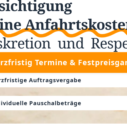
sichtigung
ine Anfahrtskoste
skretion
und
Resp
rzfristig Termine & Festpreisga
rzfristige Auftragsvergabe
dividuelle Pauschalbeträge