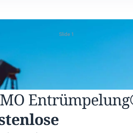
Slide 1
UMO
Entrümpelun
stenlose