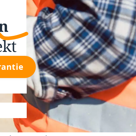
n
ekt
rantie