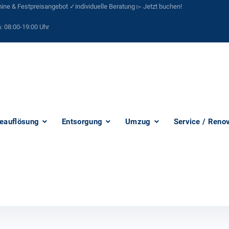
ne & Festpreisangebot ✓individuelle Beratung ▻ Jetzt buchen!
:
08:00-19:00 Uhr
eauflösung
Entsorgung
Umzug
Service / Reno