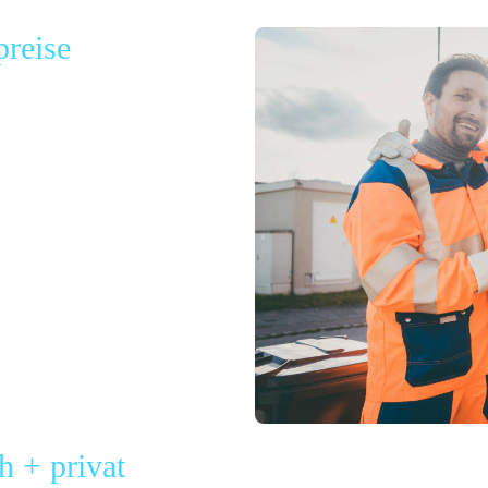
preise
 + privat