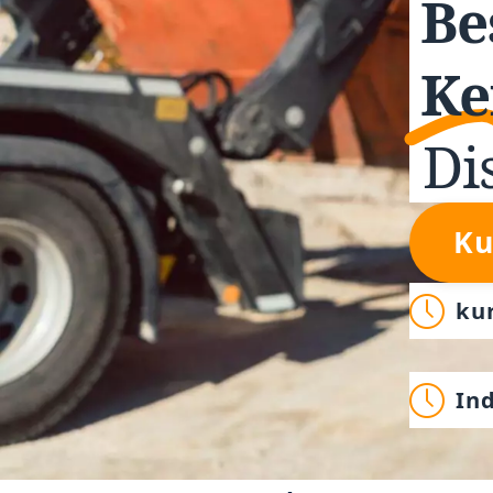
Be
Ke
Di
Ku
ku
In