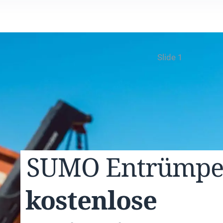
Slide 1
SUMO
Entrümp
kostenlose