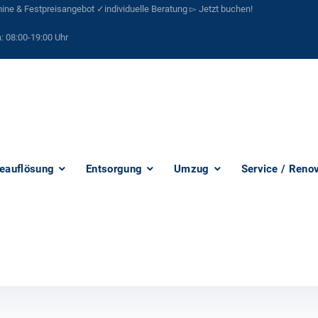
ne & Festpreisangebot ✓individuelle Beratung ▻ Jetzt buchen!
:
08:00-19:00 Uhr
eauflösung
Entsorgung
Umzug
Service / Reno