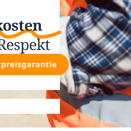
kosten
Respekt
tpreisgarantie