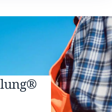
elung®