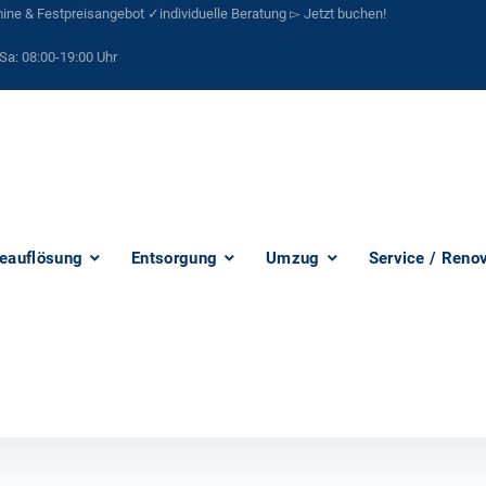
ne & Festpreisangebot ✓individuelle Beratung ▻ Jetzt buchen!
Sa:
08:00-19:00 Uhr
eauflösung
Entsorgung
Umzug
Service / Reno