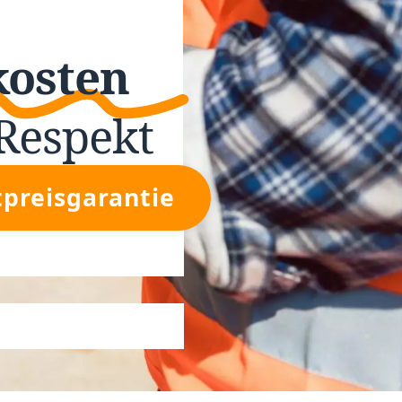
kosten
Respekt
tpreisgarantie