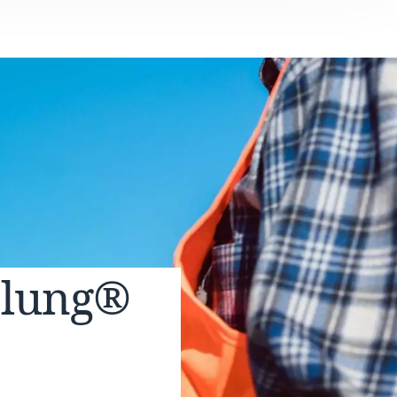
elung®