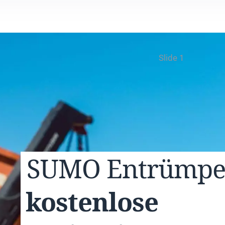
Slide 1
SUMO
Entrümp
kostenlose