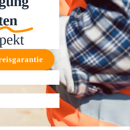
igung
ten
pekt
reisgarantie