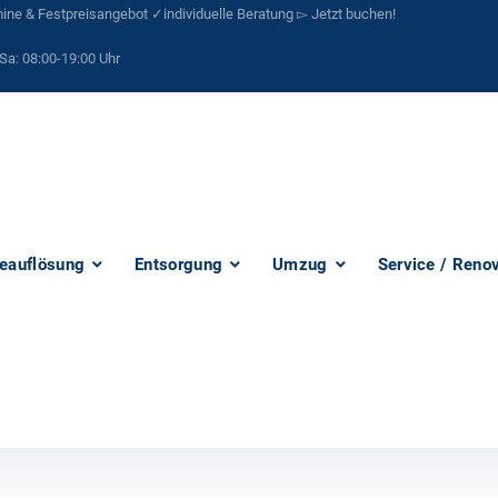
ne & Festpreisangebot ✓individuelle Beratung ▻ Jetzt buchen!
Sa:
08:00-19:00 Uhr
eauflösung
Entsorgung
Umzug
Service / Reno