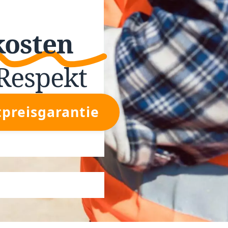
kosten
Respekt
tpreisgarantie