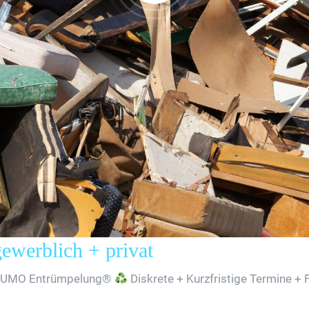
erblich + privat
SUMO Entrümpelung®
Diskrete + Kurzfristige Termine + 