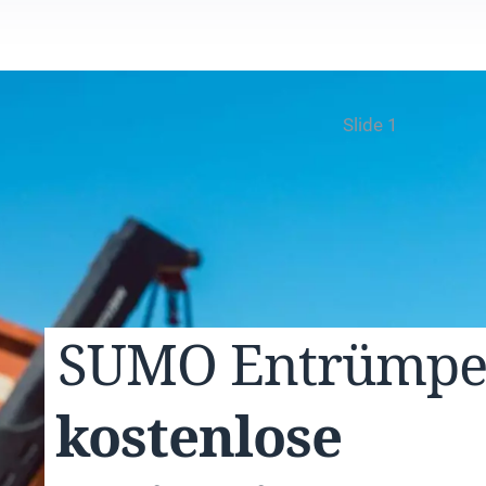
Slide 1
SUMO
Entrümp
kostenlose