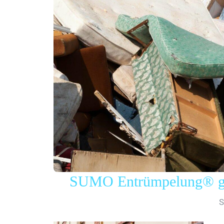
SUMO Entrümpelung® gew