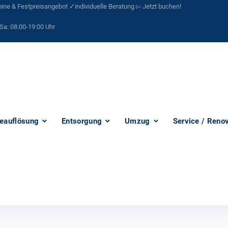
ne & Festpreisangebot ✓individuelle Beratung ▻ Jetzt buchen!
Sa:
08:00-19:00 Uhr
eauflösung
Entsorgung
Umzug
Service / Reno