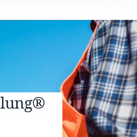
elung®