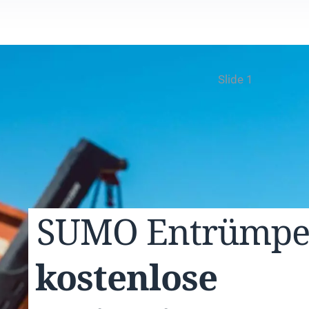
Slide 1
SUMO
Entrümp
kostenlose