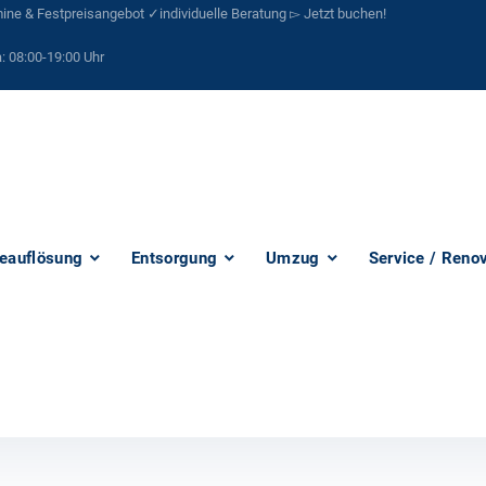
ne & Festpreisangebot ✓individuelle Beratung ▻ Jetzt buchen!
:
08:00-19:00 Uhr
eauflösung
Entsorgung
Umzug
Service / Reno