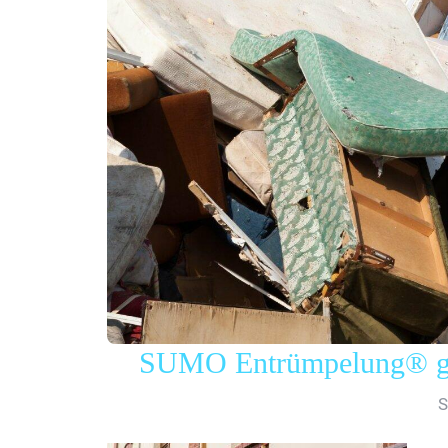
SUMO Entrümpelung® gew