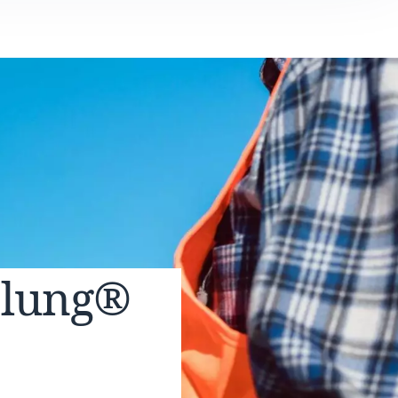
elung®