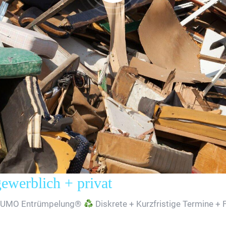
erblich + privat
SUMO Entrümpelung®
Diskrete + Kurzfristige Termine + 