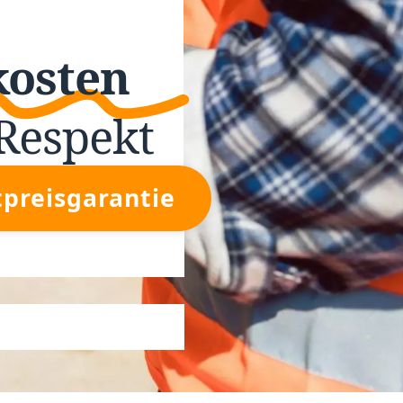
kosten
Respekt
tpreisgarantie