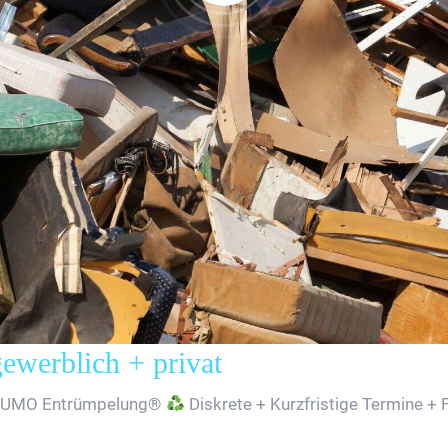
erblich + privat
SUMO Entrümpelung®
Diskrete + Kurzfristige Termine + 