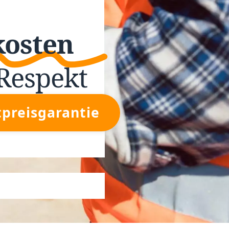
kosten
Respekt
tpreisgarantie