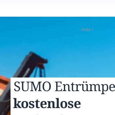
Slide 1
SUMO
Entrümp
kostenlose