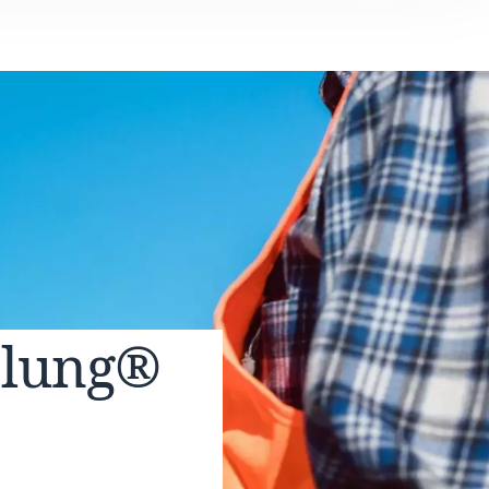
elung®