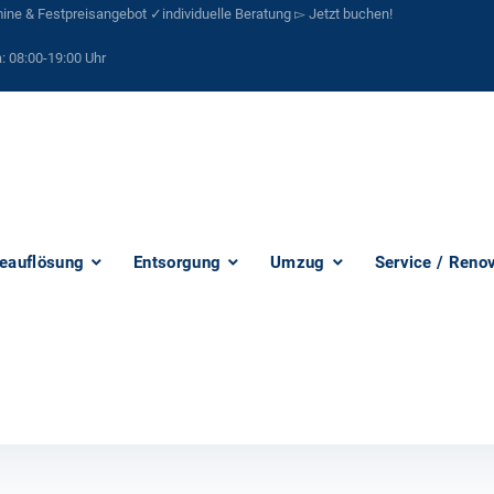
ne & Festpreisangebot ✓individuelle Beratung ▻ Jetzt buchen!
:
08:00-19:00 Uhr
eauflösung
Entsorgung
Umzug
Service / Reno