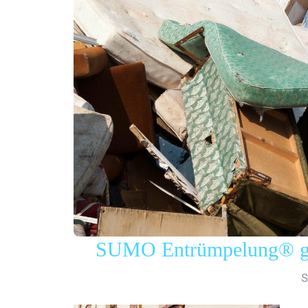
SUMO Entrümpelung® gew