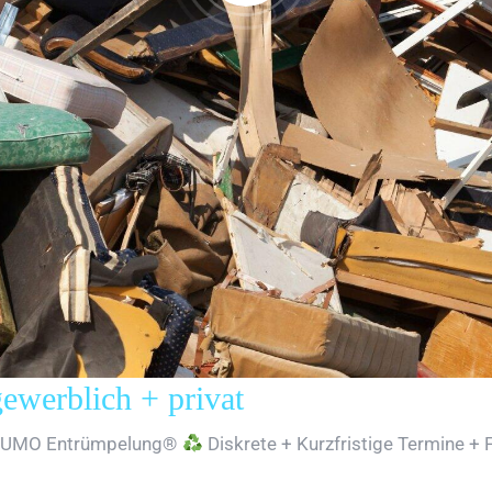
erblich + privat
SUMO Entrümpelung®
Diskrete + Kurzfristige Termine + 