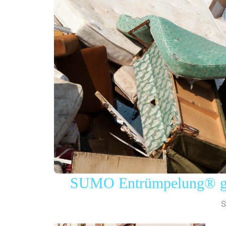
SUMO Entrümpelung® gew