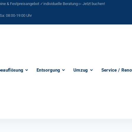
ne & Festpreisangebot ✓individuelle Beratung ▻ Jetzt buchen!
Sa:
08:00-19:00 Uhr
eauflösung
Entsorgung
Umzug
Service / Reno