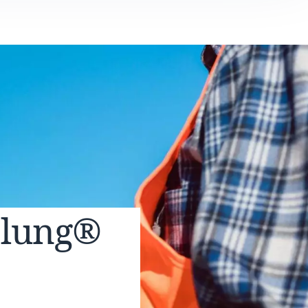
elung®