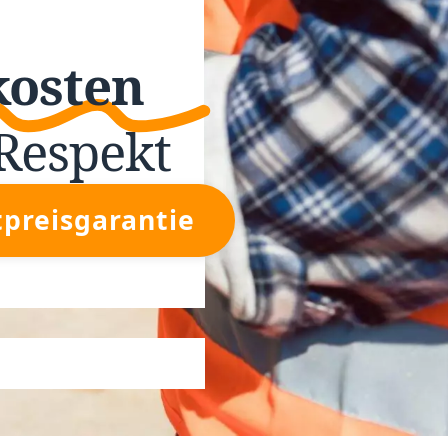
kosten
Respekt
tpreisgarantie