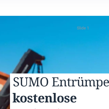
Slide 1
SUMO
Entrümp
kostenlose