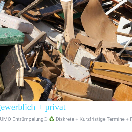
erblich + privat
SUMO Entrümpelung®
Diskrete + Kurzfristige Termine + 