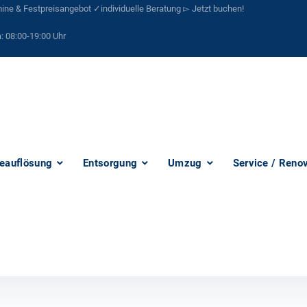
ne & Festpreisangebot ✓individuelle Beratung ▻ Jetzt buchen!
:
08:00-19:00 Uhr
eauflösung
Entsorgung
Umzug
Service / Reno