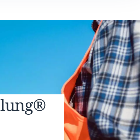
elung®