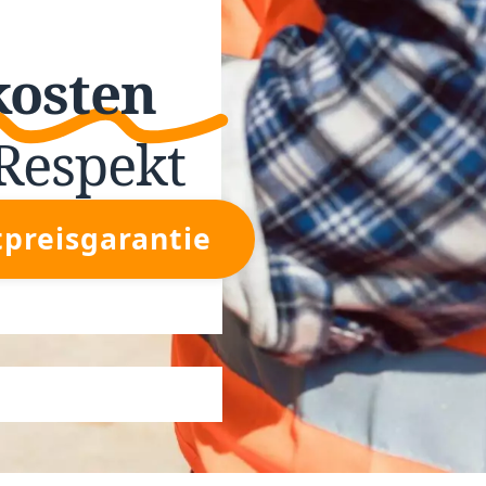
kosten
Respekt
tpreisgarantie