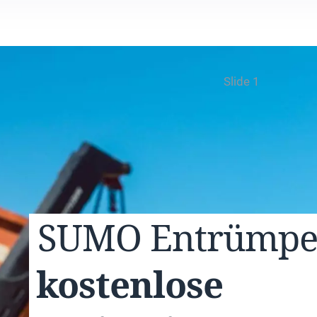
Slide 1
SUMO
Entrümp
kostenlose