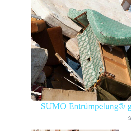
SUMO Entrümpelung® gew