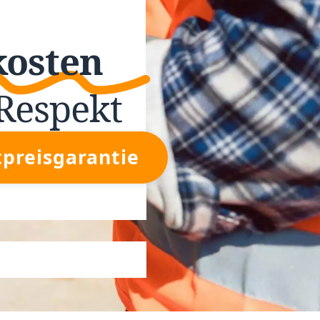
kosten
Respekt
tpreisgarantie