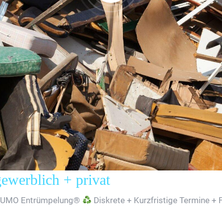
erblich + privat
SUMO Entrümpelung®
Diskrete + Kurzfristige Termine + 