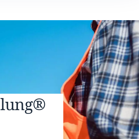
elung®