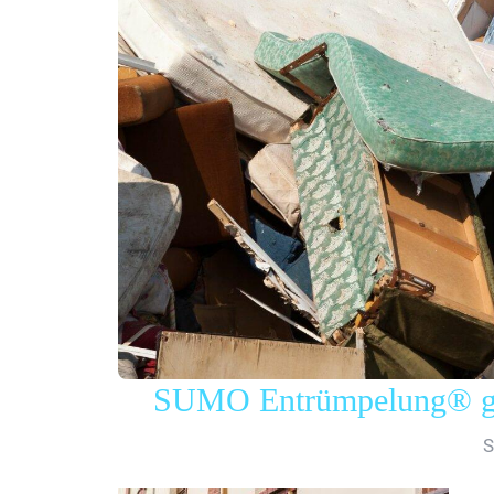
SUMO Entrümpelung® gew