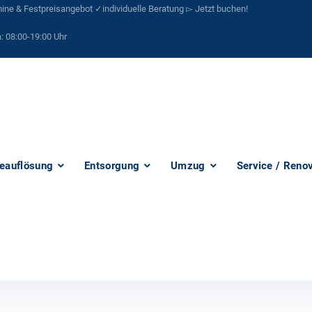
ne & Festpreisangebot ✓individuelle Beratung ▻ Jetzt buchen!
:
08:00-19:00 Uhr
eauflösung
Entsorgung
Umzug
Service / Reno