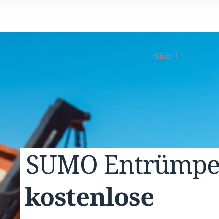
Slide 1
SUMO
Entrümp
kostenlose