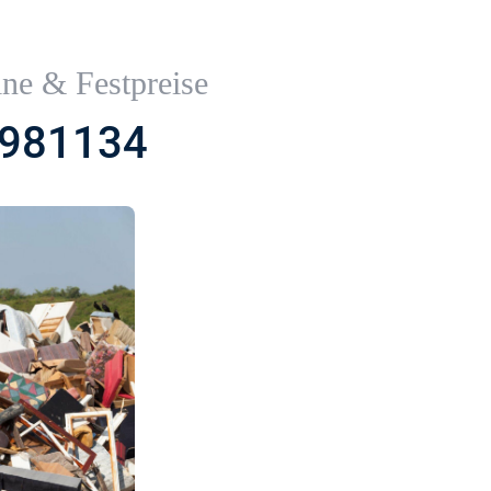
ine & Festpreise
5981134
Messie Wohnung Entrümpelung Leutenbach