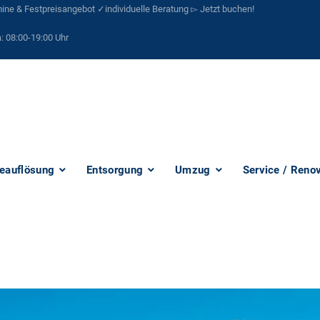
ne & Festpreisangebot ✓individuelle Beratung ▻ Jetzt buchen!
:
08:00-19:00 Uhr
eauflösung
Entsorgung
Umzug
Service / Reno