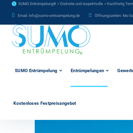
SUMO Entrümpelung® ✓Diskrete und respektvolle ✓Kurzfristig Termi
Email:
info@sumo-entruempelung.de
Öffnungszeiten: Mo-Sa
SUMO Entrümpelung
Entrümpelungen
Gewerb
Kostenloses Festpreisangebot