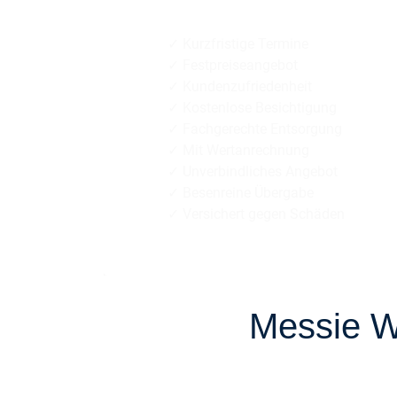
Diskrete + respektvolle
✓ Kurzfristige Termine
✓ Festpreiseangebot
✓ Kundenzufriedenheit
✓ Kostenlose Besichtigung
✓ Fachgerechte Entsorgung
✓ Mit Wertanrechnung
✓ Unverbindliches Angebot
✓ Besenreine Übergabe
✓ Versichert gegen Schäden
Messie W