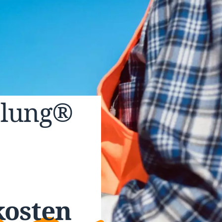
elung®
kosten