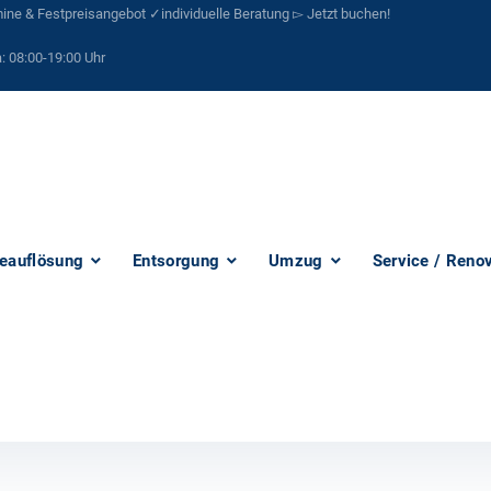
ne & Festpreisangebot ✓individuelle Beratung ▻ Jetzt buchen!
:
08:00-19:00 Uhr
eauflösung
Entsorgung
Umzug
Service / Reno