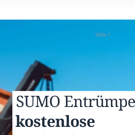
Slide 1
SUMO
Entrümp
kostenlose