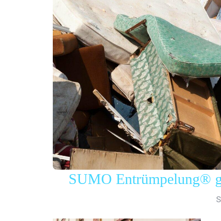
SUMO Entrümpelung® gew