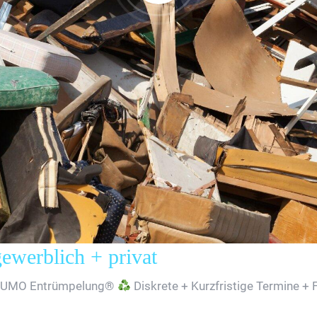
erblich + privat
SUMO Entrümpelung®
Diskrete + Kurzfristige Termine + 