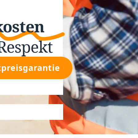
kosten
Respekt
tpreisgarantie