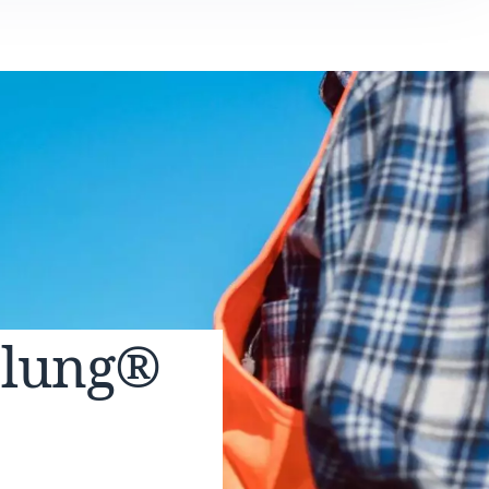
elung®