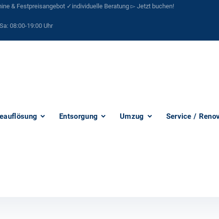
ne & Festpreisangebot ✓individuelle Beratung ▻ Jetzt buchen!
Sa:
08:00-19:00 Uhr
eauflösung
Entsorgung
Umzug
Service / Reno