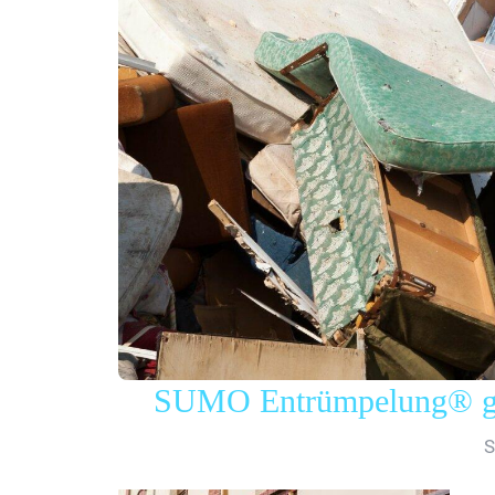
SUMO Entrümpelung® gew