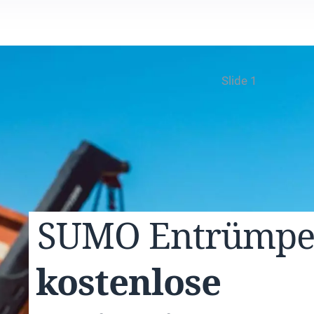
Slide 1
SUMO
Entrümp
kostenlose