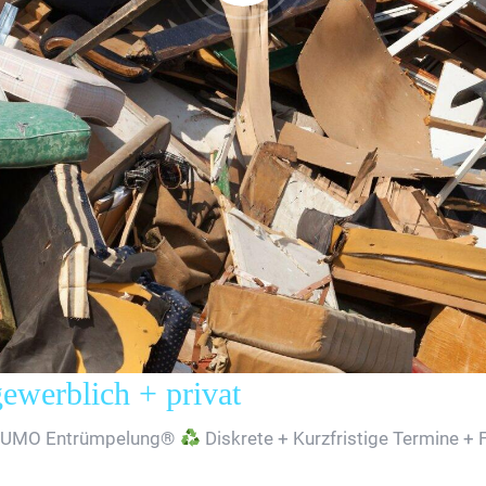
erblich + privat
SUMO Entrümpelung®
Diskrete + Kurzfristige Termine + 