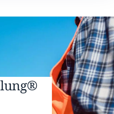
elung®