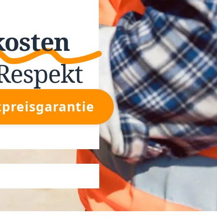
kosten
Respekt
tpreisgarantie