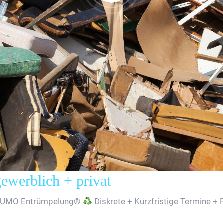
erblich + privat
SUMO Entrümpelung®
Diskrete + Kurzfristige Termine + 