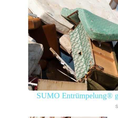
SUMO Entrümpelung® gew