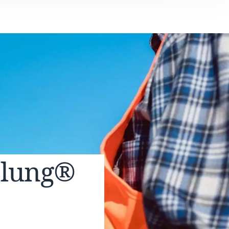
elung®