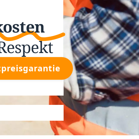
kosten
Respekt
tpreisgarantie