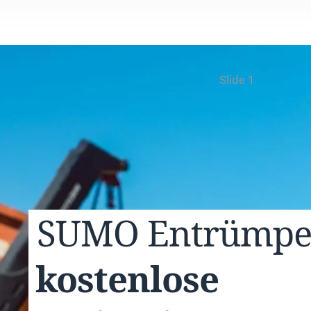
Slide 1
SUMO
Entrümp
kostenlose