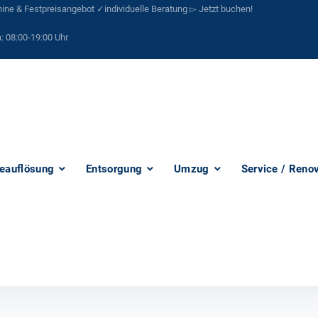
ne & Festpreisangebot ✓individuelle Beratung ▻ Jetzt buchen!
:
08:00-19:00 Uhr
eauflösung
Entsorgung
Umzug
Service / Reno