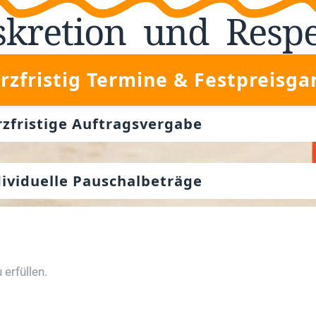
skretion
und
Resp
rzfristig Termine & Festpreisga
rzfristige Auftragsvergabe
dividuelle Pauschalbeträge
erfüllen.