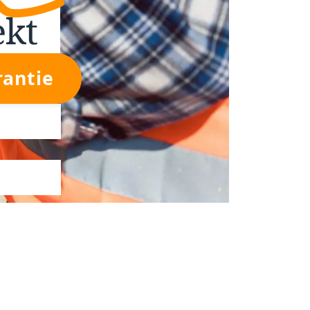
ekt
rantie