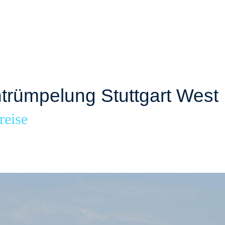
rümpelung Stuttgart West
reise