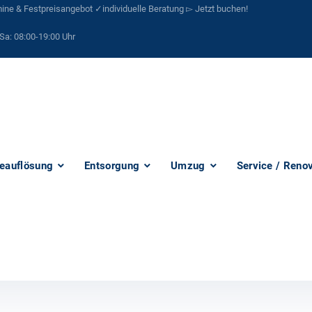
ne & Festpreisangebot ✓individuelle Beratung ▻ Jetzt buchen!
Sa:
08:00-19:00 Uhr
eauflösung
Entsorgung
Umzug
Service / Reno