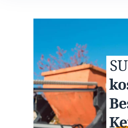
S
ko
Be
Ke