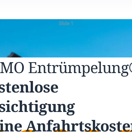
Slide 1
UMO
Entrümpelun
stenlose
sichtigung
ine Anfahrtskoste