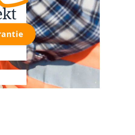
ekt
rantie