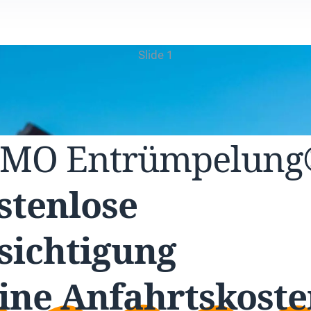
Slide 1
UMO
Entrümpelun
stenlose
sichtigung
ine Anfahrtskoste