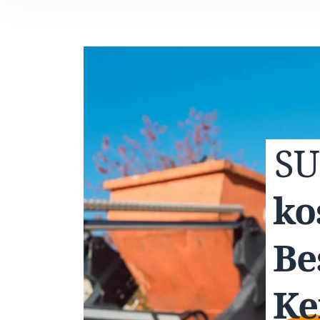
S
ko
Be
Ke