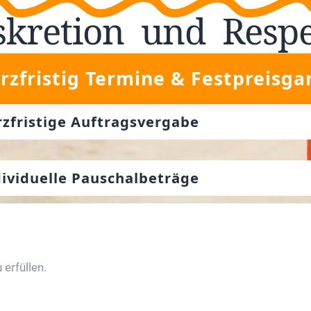
skretion
und
Resp
rzfristig Termine & Festpreisga
rzfristige Auftragsvergabe
dividuelle Pauschalbeträge
erfüllen.