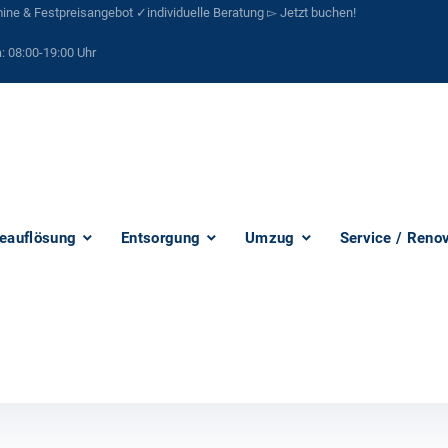
ne & Festpreisangebot ✓individuelle Beratung ▻ Jetzt buchen!
:
08:00-19:00 Uhr
eauflösung
Entsorgung
Umzug
Service / Reno