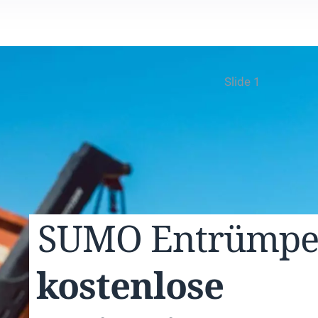
Slide 1
SUMO
Entrümp
kostenlose