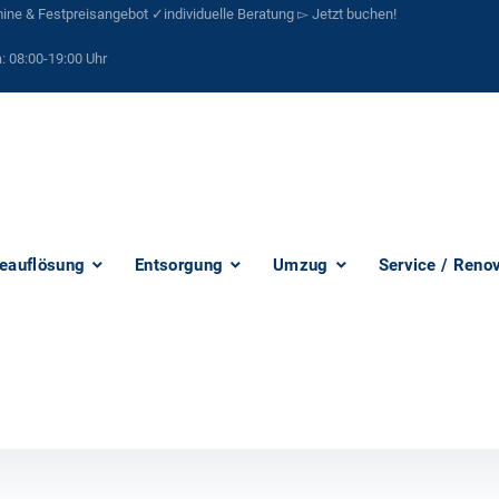
ne & Festpreisangebot ✓individuelle Beratung ▻ Jetzt buchen!
:
08:00-19:00 Uhr
eauflösung
Entsorgung
Umzug
Service / Reno