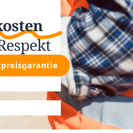
kosten
Respekt
tpreisgarantie