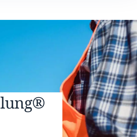
elung®