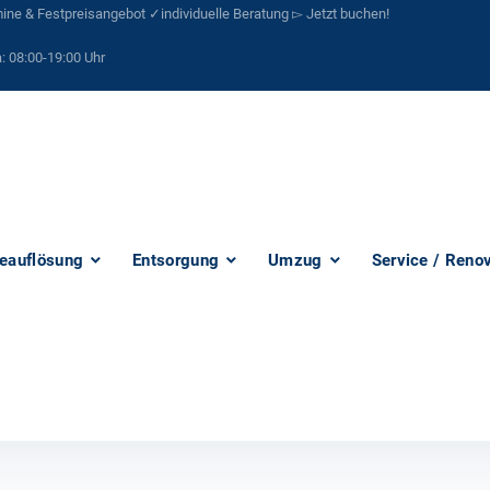
ne & Festpreisangebot ✓individuelle Beratung ▻ Jetzt buchen!
:
08:00-19:00 Uhr
eauflösung
Entsorgung
Umzug
Service / Reno