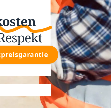
kosten
Respekt
tpreisgarantie