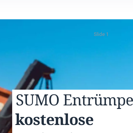
Slide 1
SUMO
Entrümp
kostenlose