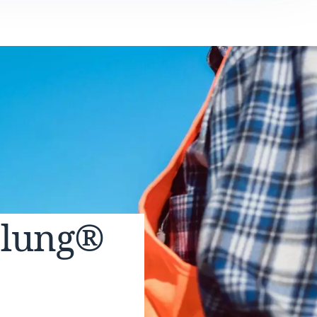
elung®