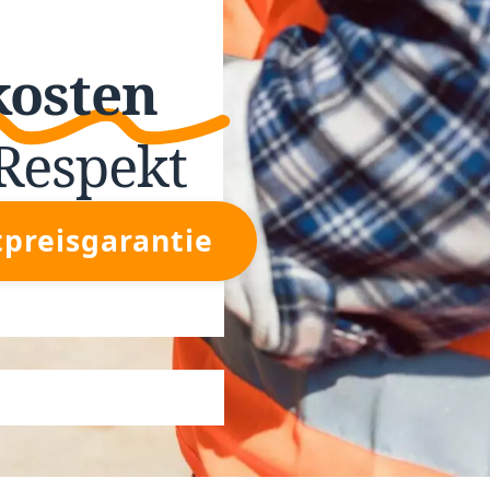
kosten
Respekt
tpreisgarantie