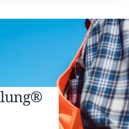
elung®