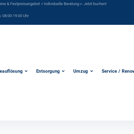
ne & Festpreisangebot ✓individuelle Beratung ▻ Jetzt buchen!
:
08:00-19:00 Uhr
eauflösung
Entsorgung
Umzug
Service / Reno