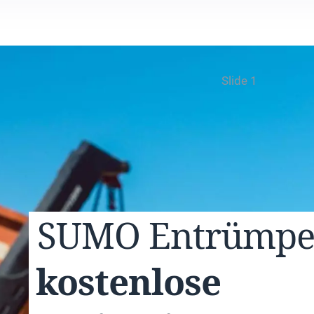
Slide 1
SUMO
Entrümp
kostenlose