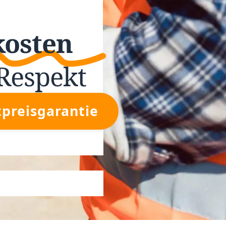
kosten
Respekt
tpreisgarantie