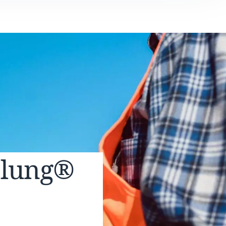
elung®