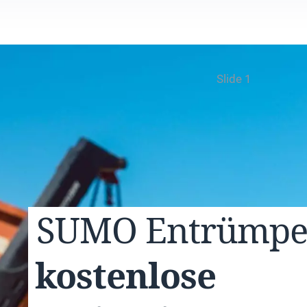
Slide 1
SUMO
Entrümp
kostenlose