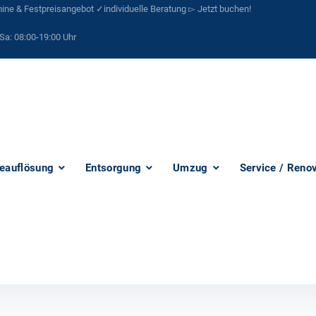
ne & Festpreisangebot ✓individuelle Beratung ▻ Jetzt buchen!
Sa:
08:00-19:00 Uhr
eauflösung
Entsorgung
Umzug
Service / Reno