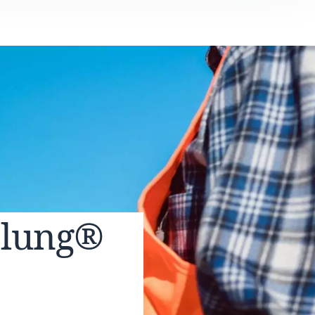
elung®