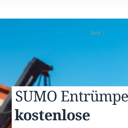
Slide 1
SUMO
Entrümp
kostenlose