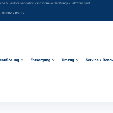
ne & Festpreisangebot ✓individuelle Beratung ▻ Jetzt buchen!
:
08:00-19:00 Uhr
eauflösung
Entsorgung
Umzug
Service / Reno