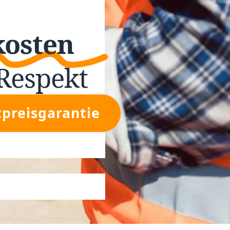
kosten
Respekt
tpreisgarantie