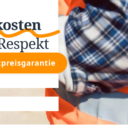
kosten
Respekt
tpreisgarantie