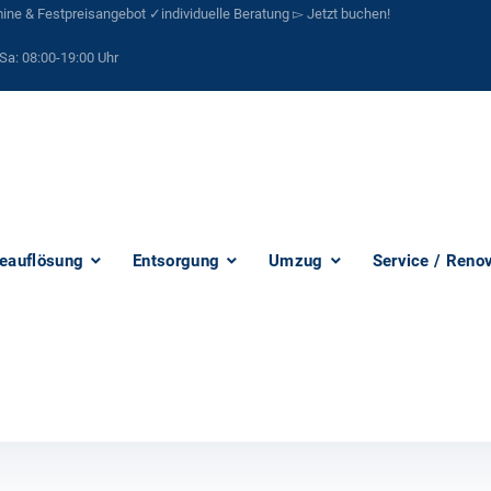
ne & Festpreisangebot ✓individuelle Beratung ▻ Jetzt buchen!
Sa:
08:00-19:00 Uhr
eauflösung
Entsorgung
Umzug
Service / Reno