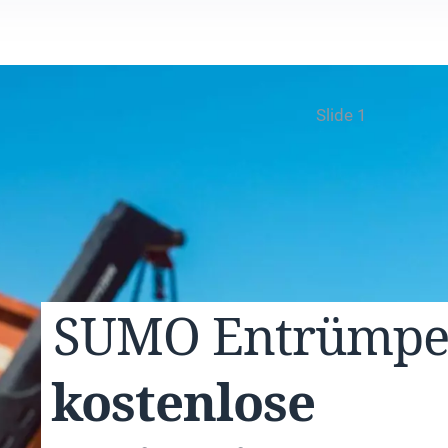
Slide 1
SUMO
Entrümp
kostenlose