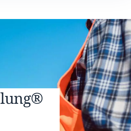
elung®