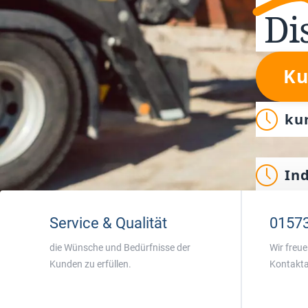
Di
Ku
ku
In
Service & Qualität
0157
die Wünsche und Bedürfnisse der
Wir freue
Kunden zu erfüllen.
Kontakt