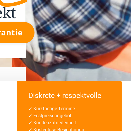
ekt
rantie
Diskrete + respektvolle
✓ Kurzfristige Termine
✓ Festpreiseangebot
✓ Kundenzufriedenheit
✓ Kostenlose Besichtigung