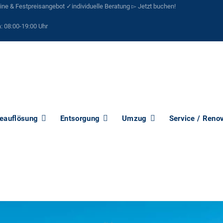
e & Festpreisangebot ✓individuelle Beratung ▻ Jetzt buchen!
:
08:00-19:00 Uhr
eauflösung
Entsorgung
Umzug
Service / Reno