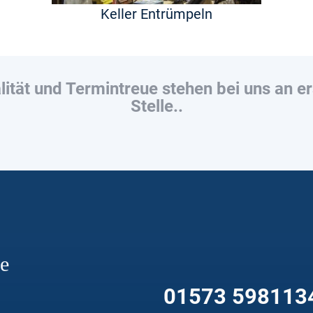
Keller Entrümpeln
lität und Termintreue stehen bei uns an er
Stelle..
re
01573 598113