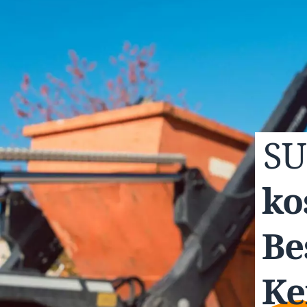
S
ko
Be
Ke