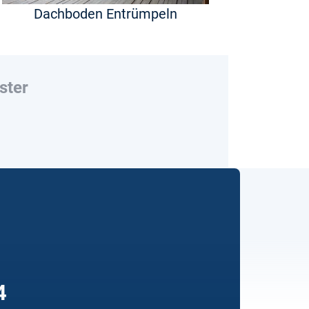
Dachboden Entrümpeln
ster
4