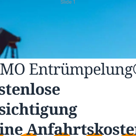
Slide 1
UMO
Entrümpelun
stenlose
sichtigung
ine Anfahrtskoste