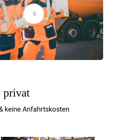
Entrümpelung
privat
 & keine Anfahrtskosten