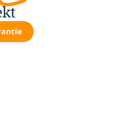
ekt
rantie