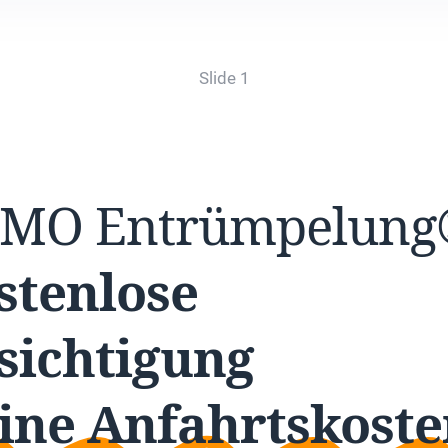
Slide 1
UMO
Entrümpelun
stenlose
sichtigung
ine Anfahrtskoste