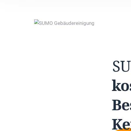
S
ko
Be
Ke