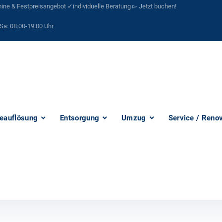
ne & Festpreisangebot ✓individuelle Beratung ▻ Jetzt buchen!
Sa:
08:00-19:00 Uhr
eauflösung
Entsorgung
Umzug
Service / Reno