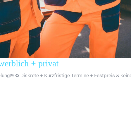
rblich + privat
ng® ♻️ Diskrete + Kurzfristige Termine + Festpreis & kein