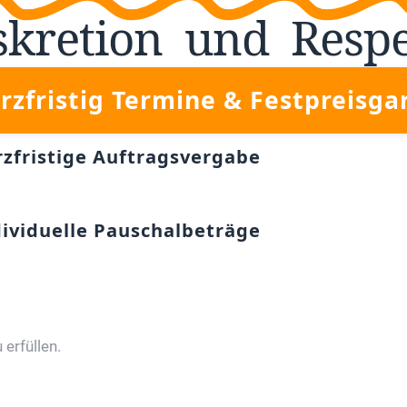
skretion
und
Resp
rzfristig Termine & Festpreisga
rzfristige Auftragsvergabe
dividuelle Pauschalbeträge
erfüllen.