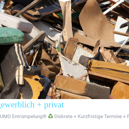
erblich + privat
SUMO Entrümpelung®
Diskrete + Kurzfristige Termine + 