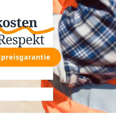
kosten
Respekt
tpreisgarantie