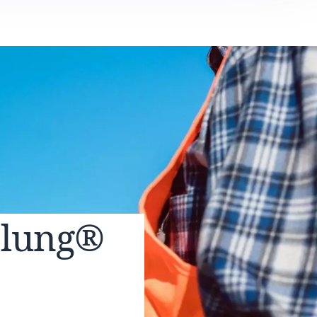
elung®