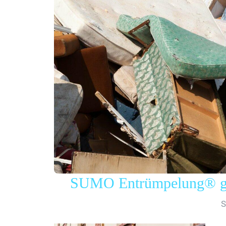
SUMO Entrümpelung® gew