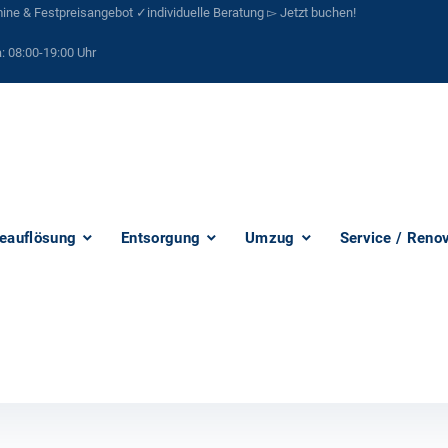
ne & Festpreisangebot ✓individuelle Beratung ▻ Jetzt buchen!
:
08:00-19:00 Uhr
eauflösung
Entsorgung
Umzug
Service / Reno