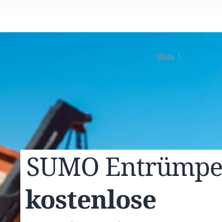
Slide 1
SUMO
Entrümp
kostenlose