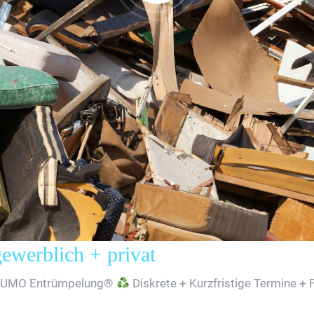
erblich + privat
SUMO Entrümpelung®
Diskrete + Kurzfristige Termine + 