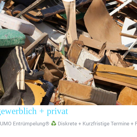
erblich + privat
SUMO Entrümpelung®
Diskrete + Kurzfristige Termine + 