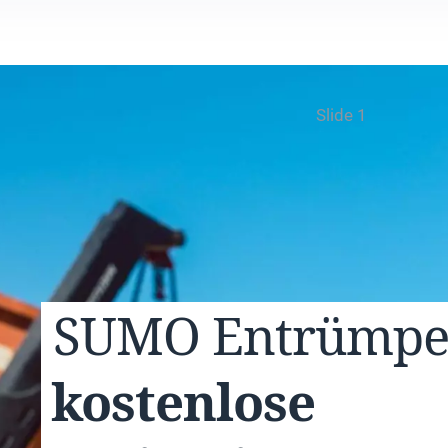
Slide 1
SUMO
Entrümp
kostenlose