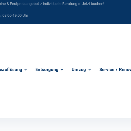
ne & Festpreisangebot ✓individuelle Beratung ▻ Jetzt buchen!
:
08:00-19:00 Uhr
eauflösung
Entsorgung
Umzug
Service / Reno