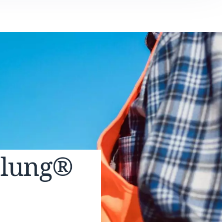
elung®