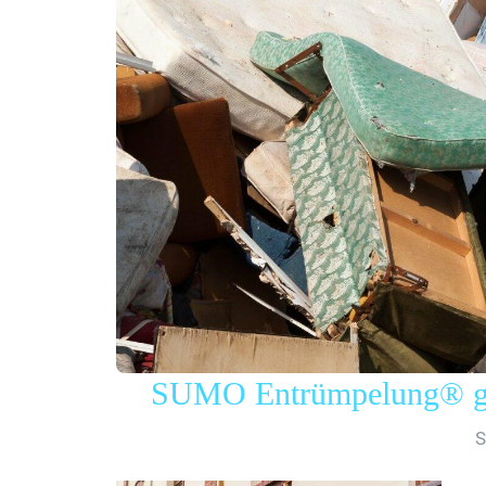
SUMO Entrümpelung® gew