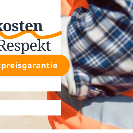
kosten
Respekt
tpreisgarantie