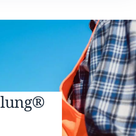
elung®