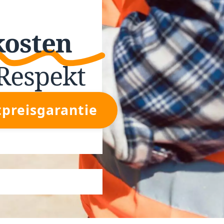
kosten
Respekt
tpreisgarantie