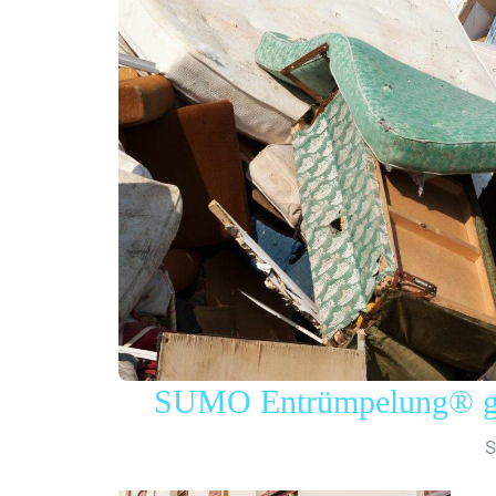
SUMO Entrümpelung® gew