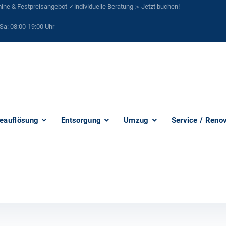
ne & Festpreisangebot ✓individuelle Beratung ▻ Jetzt buchen!
Sa:
08:00-19:00 Uhr
eauflösung
Entsorgung
Umzug
Service / Reno