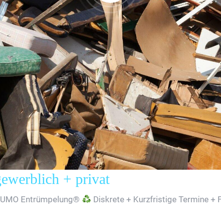
erblich + privat
SUMO Entrümpelung®
Diskrete + Kurzfristige Termine + 